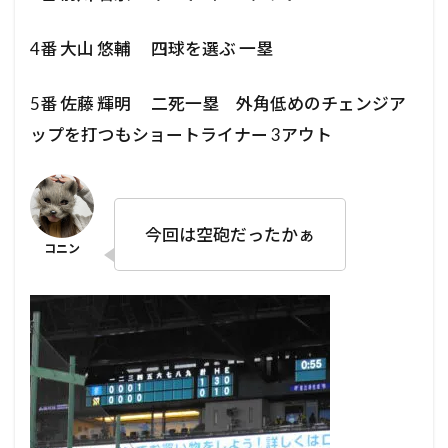
4番 大山 悠輔 四球を選ぶ 一塁
5番 佐藤 輝明 二死一塁 外角低めのチェンジア
ップを打つもショートライナー 3アウト
今回は空砲だったかぁ