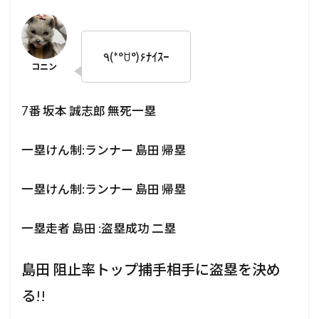
٩(*°ꇴ °)۶ﾅｲｽｰ
7番 坂本 誠志郎 無死一塁
一塁けん制:ランナー 島田 帰塁
一塁けん制:ランナー 島田 帰塁
一塁走者 島田 :盗塁成功 二塁
島田 阻止率トップ捕手相手に盗塁を決め
る!!