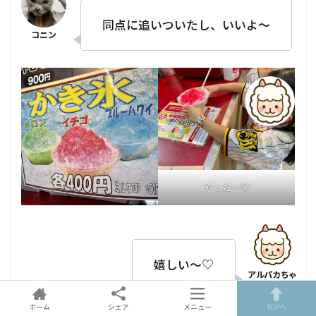
同点に追いついたし、いいよ～
やった～♡
嬉しい～♡
ホーム
シェア
メニュー
TOPへ