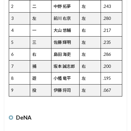
2
二
中野 拓夢
左
.243
3
左
前川 右京
左
.280
4
一
大山 悠輔
右
.217
5
三
佐藤 輝明
左
.235
6
右
島田 海吏
左
.286
7
捕
坂本 誠志郎
右
.200
8
遊
小幡 竜平
左
.195
9
投
伊藤 将司
左
.067
DeNA