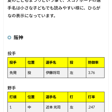
夏のこどもまつりという事で、スコアボードの選
手名は小さな子どもでも読みやすい様に、ひらが
なの表示になっています。
阪神
投手
投手
位置
選手名
投
防御率
先発
投
伊藤将司
左
3.76
野手
打順
位置
選手名
打
打率
1
中
近本 光司
左
.247