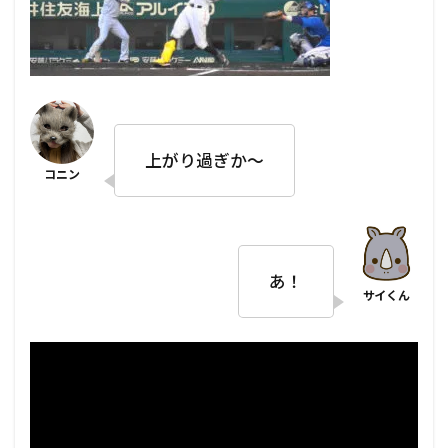
上がり過ぎか～
あ！