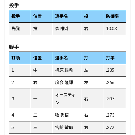
投手
投手
位置
選手名
投
防御率
先発
投
森 唯斗
右
10.03
野手
打順
位置
選手名
打
打率
1
中
梶原 昂希
左
.235
2
右
度会 隆輝
左
.266
オースティ
3
一
右
.307
ン
4
二
牧 秀悟
右
.273
5
三
宮﨑 敏郎
右
.272