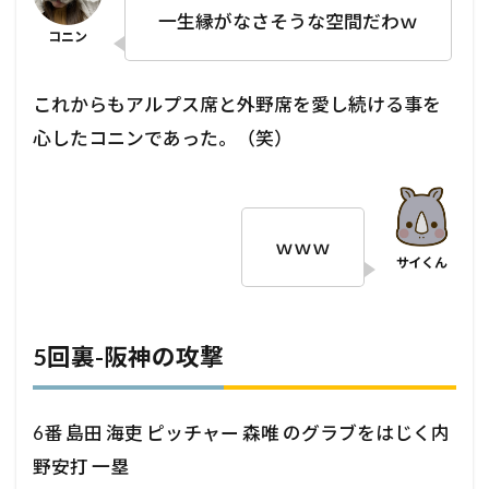
一生縁がなさそうな空間だわｗ
これからもアルプス席と外野席を愛し続ける事を
心したコニンであった。（笑）
ｗｗｗ
5回裏-阪神の攻撃
6番 島田 海吏 ピッチャー 森唯 のグラブをはじく内
野安打 一塁