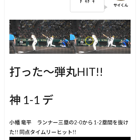
ﾄﾞｷﾄﾞｷ
打った～弾丸HIT!!
神 1-1 デ
小幡 竜平 ランナー三塁の2-0から 1-2塁間を抜け
た!! 同点タイムリーヒット!!