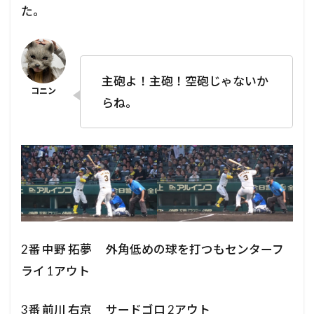
た。
主砲よ！主砲！空砲じゃないか
らね。
2番 中野 拓夢 外角低めの球を打つもセンターフ
ライ 1アウト
3番 前川 右京 サードゴロ 2アウト