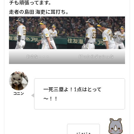
チも頑張ってます。
走者の島田 海吏に耳打ち。
あのな・・・
打ったらダッシュな
一死三塁よ！1点はとって
～！！