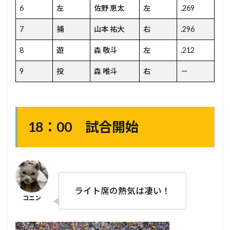
6
左
佐野 恵太
左
.269
7
捕
山本 祐大
右
.296
8
遊
森 敬斗
左
.212
9
投
森 唯斗
右
－
18：00 試合開始
ライト席の熱気は凄い！