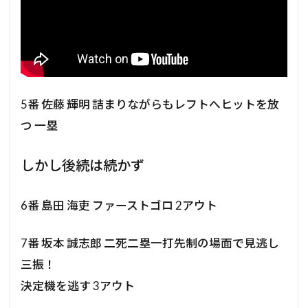
5番 佐藤 輝明 詰まりながらもレフトへヒットを放
つ 一塁
しかし後続は続かず
6番 島田 海吏 ファーストゴロ 2アウト
7番 坂本 誠志郎 二死二塁一打先制の場面で見逃し
三振！
決定機を逃す 3アウト