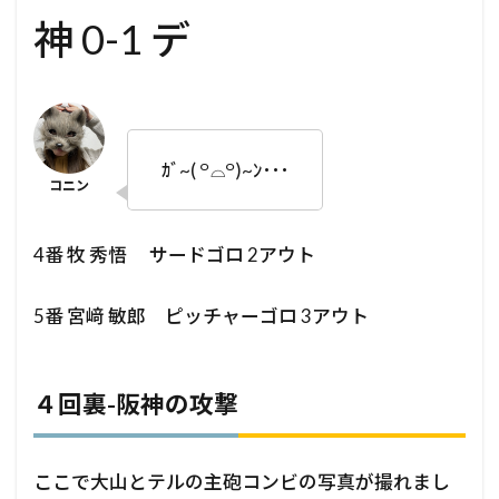
神 0-1 デ
ｶﾞ~( ꒪⌓꒪)~ﾝ･･･
4番 牧 秀悟 サードゴロ 2アウト
5番 宮﨑 敏郎 ピッチャーゴロ 3アウト
４回裏-阪神の攻撃
ここで大山とテルの主砲コンビの写真が撮れまし