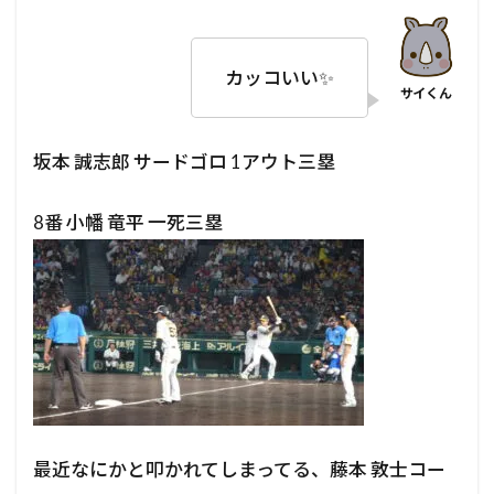
カッコいい✨️
坂本 誠志郎 サードゴロ 1アウト三塁
8番 小幡 竜平 一死三塁
最近なにかと叩かれてしまってる、藤本 敦士コー